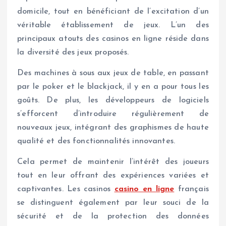
domicile, tout en bénéficiant de l’excitation d’un
véritable établissement de jeux. L’un des
principaux atouts des casinos en ligne réside dans
la diversité des jeux proposés.
Des machines à sous aux jeux de table, en passant
par le poker et le blackjack, il y en a pour tous les
goûts. De plus, les développeurs de logiciels
s’efforcent d’introduire régulièrement de
nouveaux jeux, intégrant des graphismes de haute
qualité et des fonctionnalités innovantes.
Cela permet de maintenir l’intérêt des joueurs
tout en leur offrant des expériences variées et
captivantes. Les casinos
casino en ligne
français
se distinguent également par leur souci de la
sécurité et de la protection des données