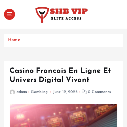
S
k
i
p
t
Elite Access
o
Home
c
o
n
t
e
Casino Francais En Ligne Et
n
Univers Digital Vivant
t
admin
Gambling
June 12, 2026
0 Comments