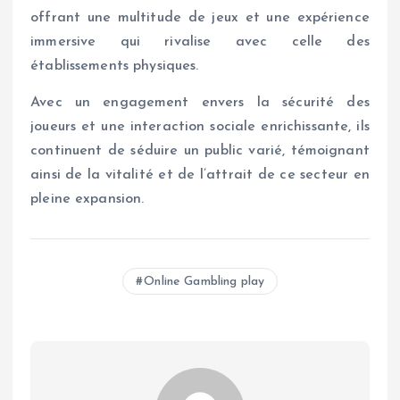
offrant une multitude de jeux et une expérience
immersive qui rivalise avec celle des
établissements physiques.
Avec un engagement envers la sécurité des
joueurs et une interaction sociale enrichissante, ils
continuent de séduire un public varié, témoignant
ainsi de la vitalité et de l’attrait de ce secteur en
pleine expansion.
Online Gambling play