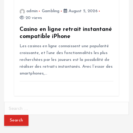
admin
Gambling
August 5, 2026
20 views
Casino en ligne retrait instantané
compatible iPhone
Les casinos en ligne connaissent une popularité
croissante, et l’une des fonctionnalités les plus
recherchées par les joueurs est la possibilité de
réaliser des retraits instantanés. Avec l’essor des
smartphones,…
S
e
a
r
c