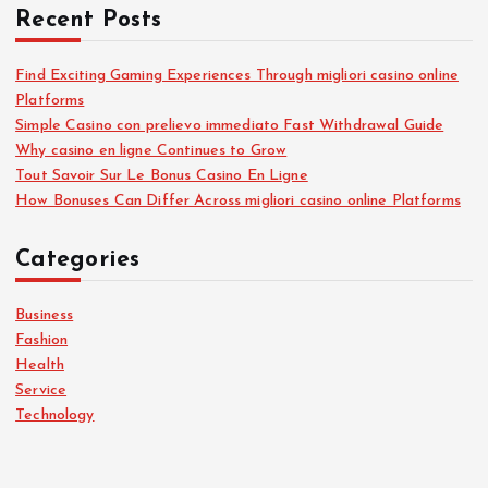
Recent Posts
h
f
o
Find Exciting Gaming Experiences Through migliori casino online
r
Platforms
:
Simple Casino con prelievo immediato Fast Withdrawal Guide
Why casino en ligne Continues to Grow
Tout Savoir Sur Le Bonus Casino En Ligne
How Bonuses Can Differ Across migliori casino online Platforms
Categories
Business
Fashion
Health
Service
Technology