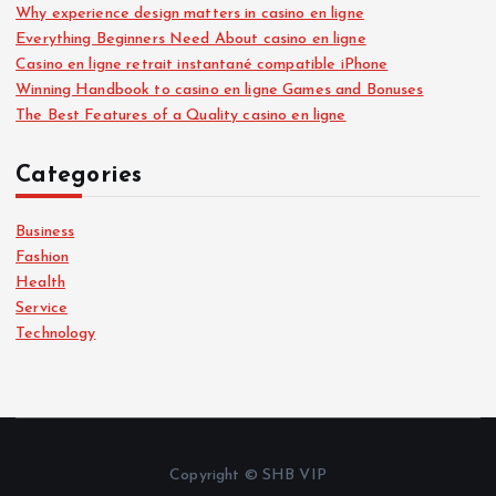
o
Why experience design matters in casino en ligne
r
Everything Beginners Need About casino en ligne
:
Casino en ligne retrait instantané compatible iPhone
Winning Handbook to casino en ligne Games and Bonuses
The Best Features of a Quality casino en ligne
Categories
Business
Fashion
Health
Service
Technology
Copyright © SHB VIP