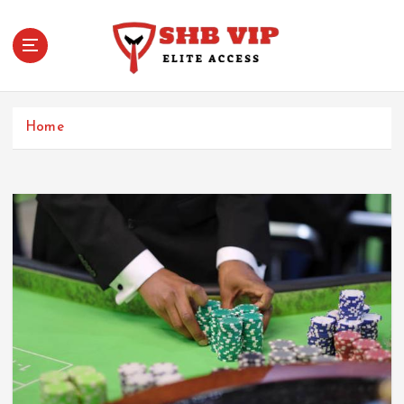
S
k
i
p
t
Elite Access
o
Home
c
o
n
t
e
n
t