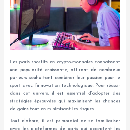
Les paris sportifs en crypto-monnaies connaissent
une popularité croissante, attirant de nombreux
parieurs souhaitant combiner leur passion pour le
sport avec l’innovation technologique. Pour réussir
dans cet univers, il est essentiel d’adopter des
stratégies éprouvées qui maximisent les chances
de gains tout en minimisant les risques.
Tout d’abord, il est primordial de se familiariser
avec les plateformes de paris qui acceptent les