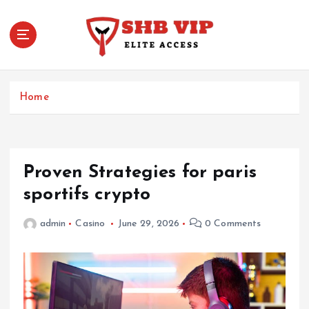
S
k
i
p
t
Elite Access
o
Home
c
o
n
t
e
Proven Strategies for paris
n
sportifs crypto
t
admin
Casino
June 29, 2026
0 Comments