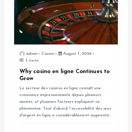
a
t
i
o
admin
Casino
August 7, 2026
3 views
n
Why casino en ligne Continues to
Grow
Le secteur des casinos en ligne connaît une
croissance impressionnante depuis plusieurs
années, et plusieurs facteurs expliquent ce
phénomène. Tout d’abord, l’accessibilité des jeux
d’argent en ligne a considérablement augmenté…