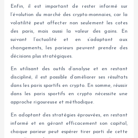
Enfin, il est important de rester informé sur
l’évolution du marché des crypto-monnaies, car la
volatilité peut affecter non seulement les cotes
des paris, mais aussi la valeur des gains. En
suivant l’actualité et en s’adaptant aux
changements, les parieurs peuvent prendre des
décisions plus stratégiques.
En utilisant des outils d’analyse et en restant
discipliné, il est possible d’améliorer ses résultats
dans les paris sportifs en crypto. En somme, réussir
dans les paris sportifs en crypto nécessite une
approche rigoureuse et méthodique.
En adoptant des stratégies éprouvées, en restant
informé et en gérant efficacement son capital,
chaque parieur peut espérer tirer parti de cette