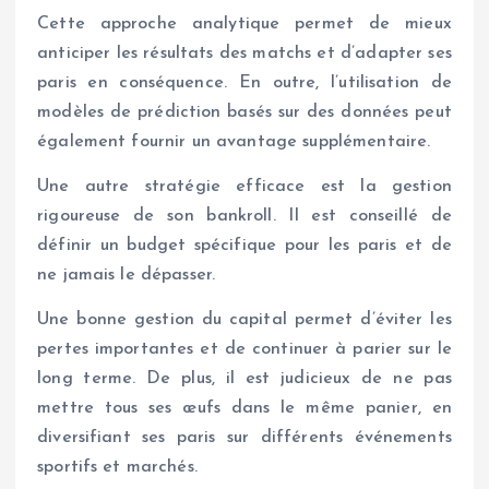
Cette approche analytique permet de mieux
anticiper les résultats des matchs et d’adapter ses
paris en conséquence. En outre, l’utilisation de
modèles de prédiction basés sur des données peut
également fournir un avantage supplémentaire.
Une autre stratégie efficace est la gestion
rigoureuse de son bankroll. Il est conseillé de
définir un budget spécifique pour les paris et de
ne jamais le dépasser.
Une bonne gestion du capital permet d’éviter les
pertes importantes et de continuer à parier sur le
long terme. De plus, il est judicieux de ne pas
mettre tous ses œufs dans le même panier, en
diversifiant ses paris sur différents événements
sportifs et marchés.