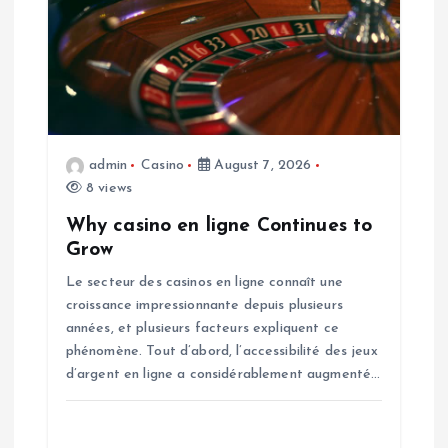
i
g
a
t
admin
Casino
August 7, 2026
8 views
i
Why casino en ligne Continues to
Grow
o
Le secteur des casinos en ligne connaît une
croissance impressionnante depuis plusieurs
n
années, et plusieurs facteurs expliquent ce
phénomène. Tout d’abord, l’accessibilité des jeux
d’argent en ligne a considérablement augmenté…