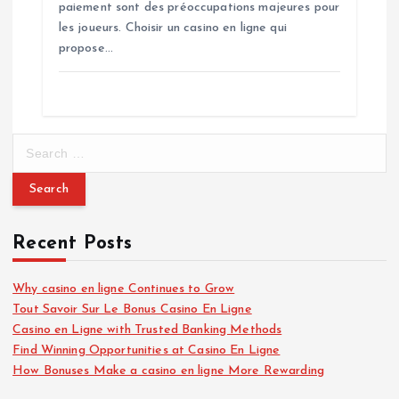
paiement sont des préoccupations majeures pour
les joueurs. Choisir un casino en ligne qui
propose…
S
e
a
r
c
Recent Posts
h
f
o
Why casino en ligne Continues to Grow
r
Tout Savoir Sur Le Bonus Casino En Ligne
:
Casino en Ligne with Trusted Banking Methods
Find Winning Opportunities at Casino En Ligne
How Bonuses Make a casino en ligne More Rewarding