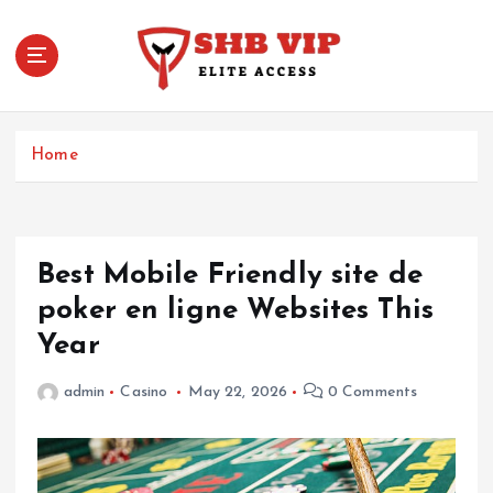
S
k
i
p
t
Elite Access
o
Home
c
o
n
t
e
Best Mobile Friendly site de
n
poker en ligne Websites This
t
Year
admin
Casino
May 22, 2026
0 Comments