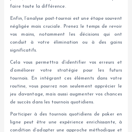
faire toute la différence.
Enfin, l’analyse post-tournoi est une étape souvent
négligée mais cruciale. Prenez le temps de revoir
vos mains, notamment les décisions qui ont
conduit à votre élimination ou à des gains
significatifs.
Cela vous permettra d’identifier vos erreurs et
d’améliorer votre stratégie pour les futurs
tournois. En intégrant ces éléments dans votre
routine, vous pourrez non seulement apprécier le
jeu davantage, mais aussi augmenter vos chances
de succès dans les tournois quotidiens.
Participer à des tournois quotidiens de poker en
ligne peut être une expérience enrichissante, à
condition d’adopter une approche méthodique et