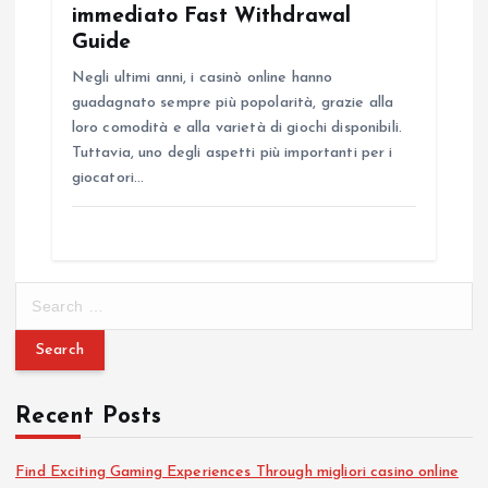
immediato Fast Withdrawal
Guide
Negli ultimi anni, i casinò online hanno
guadagnato sempre più popolarità, grazie alla
loro comodità e alla varietà di giochi disponibili.
Tuttavia, uno degli aspetti più importanti per i
giocatori…
S
e
a
r
c
Recent Posts
h
f
o
Find Exciting Gaming Experiences Through migliori casino online