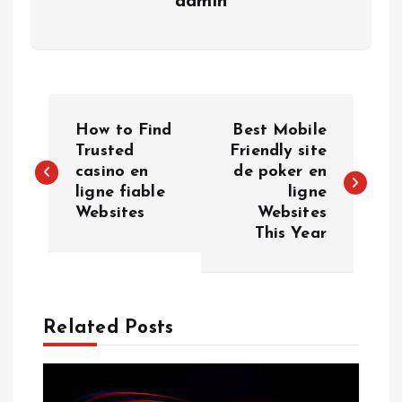
admin
P
How to Find
Best Mobile
o
Trusted
Friendly site
casino en
de poker en
ligne fiable
ligne
s
Websites
Websites
This Year
t
n
a
Related Posts
v