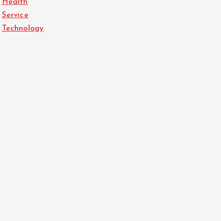
Health
Service
Technology