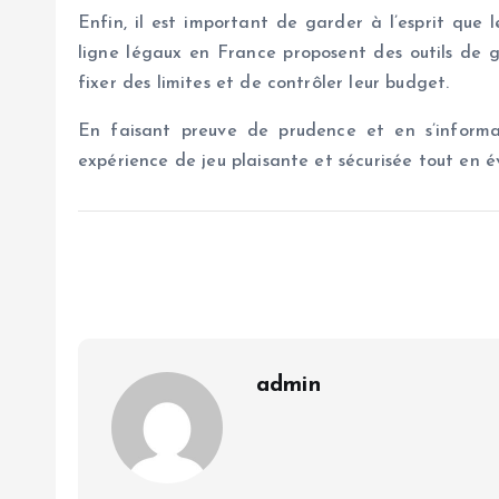
Enfin, il est important de garder à l’esprit que le
ligne légaux en France proposent des outils de g
fixer des limites et de contrôler leur budget.
En faisant preuve de prudence et en s’informan
expérience de jeu plaisante et sécurisée tout en évi
admin