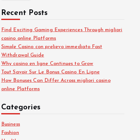
c
Recent Posts
h
f
Find Exciting Gaming Experiences Through migliori
o
casino online Platforms
r
Simple Casino con prelievo immediato Fast
:
Withdrawal Guide
Why casino en ligne Continues to Grow
Tout Savoir Sur Le Bonus Casino En Ligne
How Bonuses Can Differ Across migliori casino
online Platforms
Categories
Business
Fashion