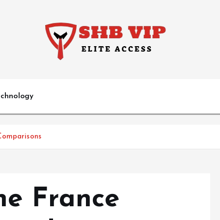
Elite Access
echnology
Comparisons
ne France