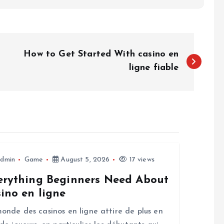
How to Get Started With casino en
ligne fiable
dmin
Game
August 5, 2026
17 views
erything Beginners Need About
ino en ligne
onde des casinos en ligne attire de plus en