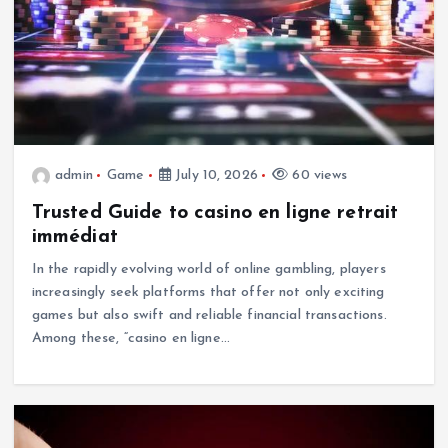
admin
Game
July 10, 2026
60 views
Trusted Guide to casino en ligne retrait
immédiat
In the rapidly evolving world of online gambling, players
increasingly seek platforms that offer not only exciting
games but also swift and reliable financial transactions.
Among these, “casino en ligne…