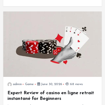
admin
Game
June 30, 2026
68 views
Expert Review of casino en ligne retrait
instantané for Beginners