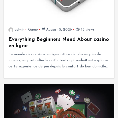
admin
Game
August 5, 2026
15 views
Everything Beginners Need About casino
en ligne
Le monde des casinos en ligne attire de plus en plus de
joueurs, en particulier les débutants qui souhaitent explorer
cette expérience de jeu depuis le confort de leur domicile.…