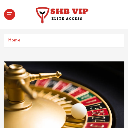
S
k
i
p
t
Elite Access
o
Home
c
o
n
t
e
n
t