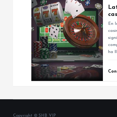
i
La
cas
o
En l
n
casi
sign
comp
ha l
Con
Copyright © SHB VIP