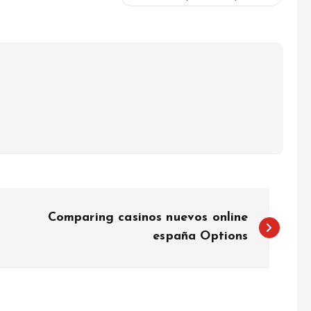
Comparing casinos nuevos online
españa Options