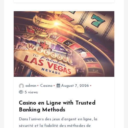
admin
Casino
August 7, 2026
5 views
Casino en Ligne with Trusted
Banking Methods
Dans l’univers des jeux d’argent en ligne, la
sécurité et la fiabilité des méthodes de