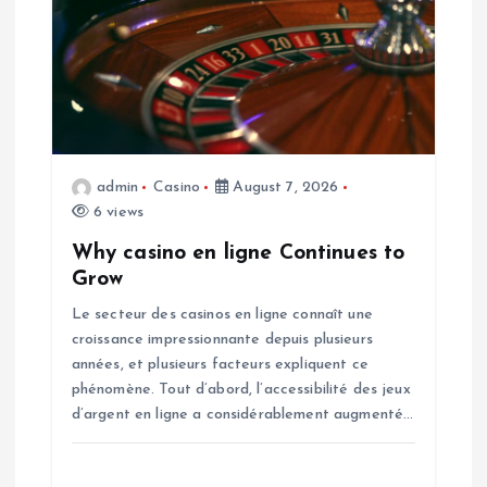
g
a
t
i
admin
Casino
August 7, 2026
6 views
o
Why casino en ligne Continues to
Grow
n
Le secteur des casinos en ligne connaît une
croissance impressionnante depuis plusieurs
années, et plusieurs facteurs expliquent ce
phénomène. Tout d’abord, l’accessibilité des jeux
d’argent en ligne a considérablement augmenté…