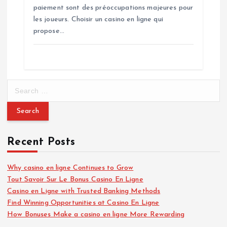
paiement sont des préoccupations majeures pour
les joueurs. Choisir un casino en ligne qui
propose…
S
e
a
r
c
Recent Posts
h
f
o
Why casino en ligne Continues to Grow
r
Tout Savoir Sur Le Bonus Casino En Ligne
:
Casino en Ligne with Trusted Banking Methods
Find Winning Opportunities at Casino En Ligne
How Bonuses Make a casino en ligne More Rewarding