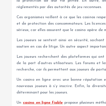
la protection de leur vie privée. En outre, les
réglementés par des autorités de jeu reconnues.
Ces organismes veillent à ce que les casinos resp
et de protection des consommateurs. Les licences
sérieux, car elles assurent que le casino opère de
Les joueurs se sentent ainsi en sécurité, sachant 
soutien en cas de litige. Un autre aspect importan
Les joueurs recherchent des plateformes qui ont f
de la part d’autres utilisateurs. Les forums et le
recherche, car ils permettent aux joueurs de parta
Un casino en ligne avec une bonne réputation es
nouveaux joueurs à s’y inscrire. Enfin, la divers
déterminant pour les joueurs.
Un
casino en ligne fiable
propose plusieurs métho