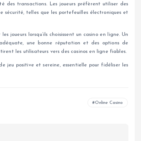
é des transactions. Les joueurs préfèrent utiliser des
sécurité, telles que les portefeuilles électroniques et
les joueurs lorsqu’ils choisissent un casino en ligne. Un
 adéquate, une bonne réputation et des options de
rent les utilisateurs vers des casinos en ligne fiables.
jeu positive et sereine, essentielle pour fidéliser les
Online Casino