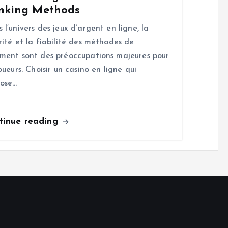
nking Methods
 l’univers des jeux d’argent en ligne, la
rité et la fiabilité des méthodes de
ment sont des préoccupations majeures pour
joueurs. Choisir un casino en ligne qui
ose…
tinue reading