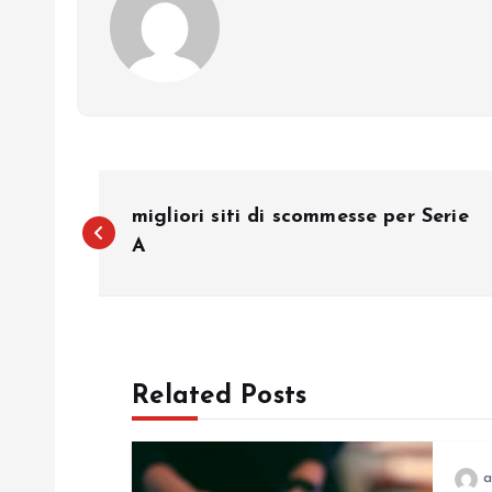
P
migliori siti di scommesse per Serie
o
A
s
t
Related Posts
n
a