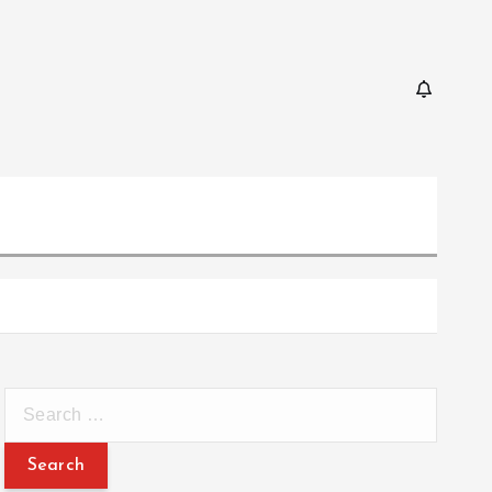
S
e
a
r