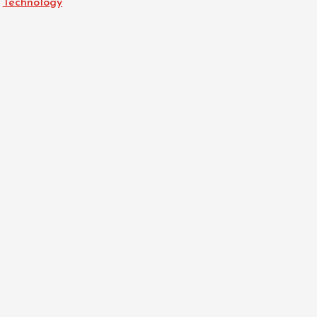
Technology