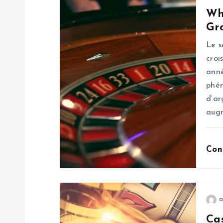
a
Wh
Gr
v
Le s
i
croi
anné
g
phén
d’ar
a
aug
t
Con
i
o
a
Ca